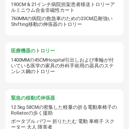
190CM & 21インチ病院担架患者移送トロリーア
ルミニウム合金非磁性カート
わたしたち に つい て
760MMの病院の救急車のための33CM忍耐強い
Shifting移動の伸張器のトロリー
工場 ツアー
医療機器のトロリー
品質管理
1400MMの45CMHospital引出しおよび車輪が付
いている医学の家具の外科手術用の器具のステ
連絡 ください
ンレス鋼のトロリー
ニュース
緊急の移動式伸張器
12.5kg 58CMの密集した軽量の折る電動車椅子の
事件
Rollatorの歩く援助
ポータブル パワー 折りたたむ 電動 車椅子 スク
引金 を 求め て ください
ーター 大人 障害者