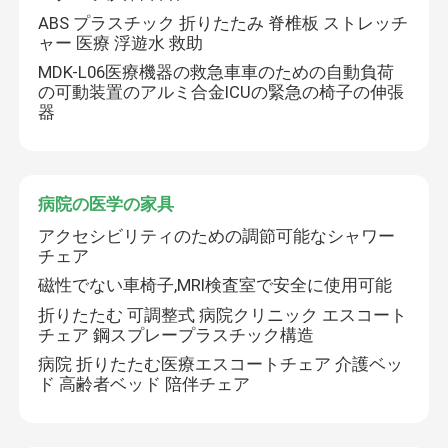
ABS プラスチック 折りたたみ 脊椎板 ストレッチ
ャー 医療 浮遊水 救助
折る救急車の伸張器
MDK-L06医療機器の救急車車のための自動負荷
の可動装置のアルミ合金ICUの緊急の椅子の伸張
器
折る医学の伸張器
折るスコップの伸張器
病院の医学の家具
アクセシビリティのための調節可能なシャワー
階段椅子の伸張器
チェア
磁性でない車椅子,MRI検査室で安全に使用可能
緊急の救助の伸張器
折りたたむ 可調整式 病院クリニック エスコート
チェア 鋼スプレープラスチック構造
病院 折りたたむ医療エスコートチェア 介護ベッ
電気病院用ベッド
ド 高齢者ベッド 陪伴チェア
手動病院用ベッド