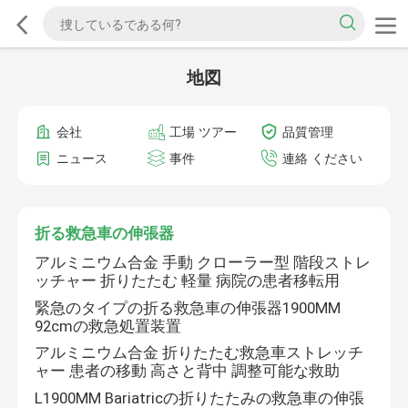
地図
会社
工場 ツアー
品質管理
ニュース
事件
連絡 ください
折る救急車の伸張器
アルミニウム合金 手動 クローラー型 階段ストレ
ッチャー 折りたたむ 軽量 病院の患者移転用
緊急のタイプの折る救急車の伸張器1900MM
92cmの救急処置装置
アルミニウム合金 折りたたむ救急車ストレッチ
ャー 患者の移動 高さと背中 調整可能な救助
L1900MM Bariatricの折りたたみの救急車の伸張