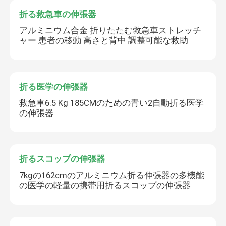
折る救急車の伸張器
電気検査のベッド
アルミニウム合金 折りたたむ救急車ストレッチ
ャー 患者の移動 高さと背中 調整可能な救助
外科手術台
折る医学の伸張器
Obstetricベッド
救急車6.5 Kg 185CMのための青い2自動折る医学
の伸張器
忍耐強い移動のトロリー
医療機器のトロリー
折るスコップの伸張器
7kgの162cmのアルミニウム折る伸張器の多機能
緊急の移動式伸張器
の医学の軽量の携帯用折るスコップの伸張器
病院の医学の家具