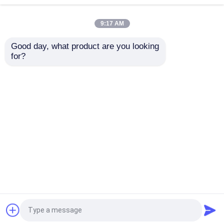
アルミ合金 初心者向け PU レザー 患者移転用 ト
ロッキー 切り離せるバックリフト
9:17 AM
Good day, what product are you looking 
for?
病院の医学の家具
DG-E29 医療救助用 切断式肢体スプリント
87×35×18CM 2.23kg
折る救急車の伸張器
Four Wheel Folding Stretcher With Drawbar
折る医学の伸張器
救急車のためのポリ塩化ビニールのアルミ合金