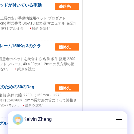
のベッドが付いている手動
連絡先
上質の安い手動病院用ベッド プロダクト
gong 型式番号:DG-A10 動力源:マニュアル 保証:1
材料:アルミ合...
続きを読む
ーム159Kg 3のクラ
連絡先
者のベッドを統合する 名前 条件 指定 2200
 ベッド フレーム 40 × 80の× 1.2mmの長方形の管
 ...
続きを読む
ための80のDeg
連絡先
件 指定 2200 （±50mm） ×970
ーム それは40×80×1.2mm長方形の管によって溶接さ
パネル ...
続きを読む
Kelvin Zheng
シングルシェイク 看護ベ
連絡先