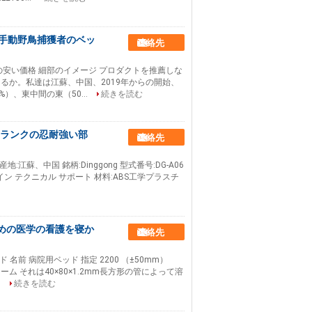
揺の手動野鳥捕獲者のベッ
連絡先
の安い価格 細部のイメージ プロダクトを推薦しな
れであるか。私達は江蘇、中国、2019年からの開始、
%）、東中間の東（50...
続きを読む
のクランクの忍耐強い部
連絡先
江蘇、中国 銘柄:Dinggong 型式番号:DG-A06
イン テクニカル サポート 材料:ABS工学プラスチ
ための医学の看護を寝か
連絡先
名前 病院用ベッド 指定 2200 （±50mm）
ド フレーム それは40×80×1.2mm長方形の管によって溶
.
続きを読む