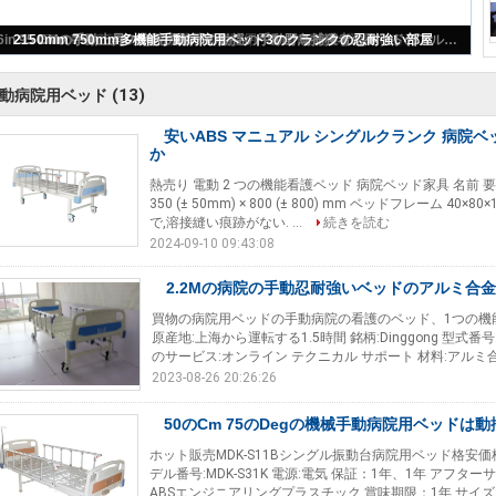
安いABS マニュアル シングルクランク 病院ベッド 介護ベッド 静か
(13)
動病院用ベッド
安いABS マニュアル シングルクランク 病院ベ
か
熱売り 電動 2 つの機能看護ベッド 病院ベッド家具 名前 要求事項 仕様
350 (± 50mm) × 800 (± 800) mm ベッドフレーム
で,溶接縫い痕跡がない. ...
続きを読む
2024-09-10 09:43:08
2.2Mの病院の手動忍耐強いベッドのアルミ合金1
買物の病院用ベッドの手動病院の看護のベッド、1つの機能手動
原産地:上海から運転する1.5時間 銘柄:Dinggong 型式番号
のサービス:オンライン テクニカル サポート 材料:アルミ合金
2023-08-26 20:26:26
50のCm 75のDegの機械手動病院用ベッドは
ホット販売MDK-S11Bシングル振動台病院用ベッド格安価
デル番号:MDK-S31K 電源:電気 保証：1年、1年 アフ
ABSエンジニアリングプラスチック 賞味期限：1年 サイズ:L2