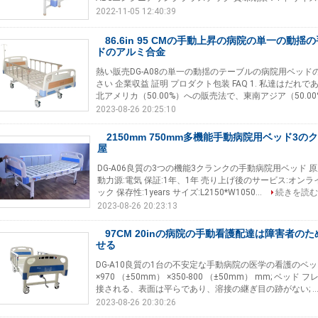
2022-11-05 12:40:39
86.6in 95 CMの手動上昇の病院の単一の動
ドのアルミ合金
熱い販売DG-A08の単一の動揺のテーブルの病院用ベッド
さい 企業収益 証明 プロダクト包装 FAQ 1. 私達はだ
北アメリカ（50.00%）への販売法で、東南アジア（50.00
2023-08-26 20:25:10
2150mm 750mm多機能手動病院用ベッド3
屋
DG-A06良質の3つの機能3クランクの手動病院用ベッド 原産地:
動力源:電気 保証:1年、1年 売り上げ後のサービス:オンラ
ック 保存性:1years サイズ:L2150*W1050...
続きを読む
2023-08-26 20:23:13
97CM 20inの病院の手動看護配達は障害者の
せる
DG-A10良質の1台の不安定な手動病院の医学の看護のベッド 
×970 （±50mm） ×350-800 （±50mm） mm; ベッ
接される、表面は平らであり、溶接の継ぎ目の跡がない; ..
2023-08-26 20:30:26