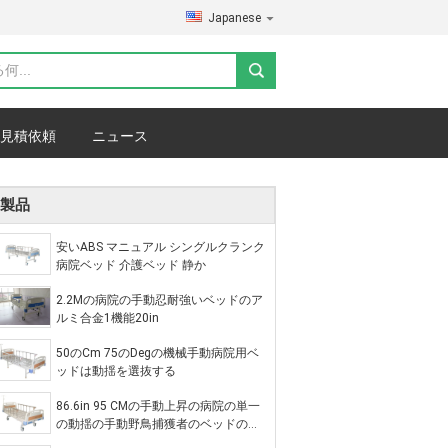
Japanese
見積依頼
ニュース
製品
安いABS マニュアル シングルクランク
病院ベッド 介護ベッド 静か
2.2Mの病院の手動忍耐強いベッドのア
ルミ合金1機能20in
50のCm 75のDegの機械手動病院用ベ
ッドは動揺を選抜する
86.6in 95 CMの手動上昇の病院の単一
の動揺の手動野鳥捕獲者のベッドのア
ルミ合金