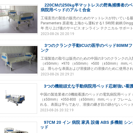
220CMの250kg半マットレスの野鳥捕獲者
病院用ベッドのアルミ合金
工場直売の製造の販売のためのマットレスが付いている最
Paramenters 原産地:上海から運転する1.5時間 銘柄:Ding
年 売り上げ後のサービス:オンライン テクニカル サポート 
2023-08-26 20:20:19
3つのクランク手動ICUの医学のベッド80MMフレ
ンク
工場製造の取引は販売のための中国の3つのクランクの入院患
（±50mm） ×970 （±50mm） ×500 （±50mm） mm;
は、滑らかな表面および溶接跡との溶接のために使用されない;
2023-08-26 20:29:21
3つの機能頑丈な手動病院用ベッド忍耐強い看護の
中国の製造業者の3機能看護のベッドの電気病院用ベッド 名前 条
（±50mm） ×350-800 （±50mm） mm; ベッド フレ
れる、表面は平らであり、溶接の継ぎ目の跡がない; ベッドの
2023-08-26 20:32:19
97CM 20 イン 病院 家具 設備 ABS 多機能 
ッド