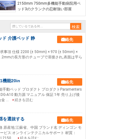
2150mm 750mm多機能手動病院用ベ
ッド3のクランクの忍耐強い部屋
ッド 介護ベッド 静
連絡先
 2200 (± 50mm) × 970 (± 50mm) ×
 40×80×1.2mmの長方形のチューブで溶接され,表面は平ら
機能20in
連絡先
ベッド プロダクト プロダクトParamenters
:DG-A10 動力源:マニュアル 保証:1年 売り上げ後
 ...
続きを読む
動揺を選抜する
連絡先
格 原産地:江蘇省、中国 ブランド名:ディンゴン モ
ターサービス:オンラインテクニカルサポート 材質：
150...
続きを読む