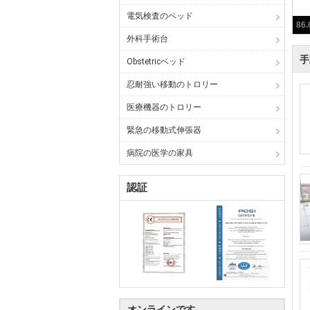
電気検査のベッド
外科手術台
手
Obstetricベッド
忍耐強い移動のトロリー
医療機器のトロリー
緊急の移動式伸張器
病院の医学の家具
認証
オンラインです