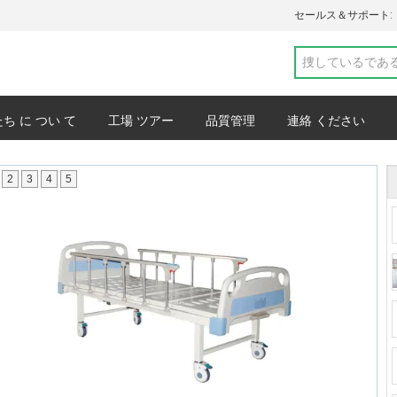
セールス＆サポート:
ち に つい て
工場 ツアー
品質管理
連絡 ください
プライバシーポリシー
事件
2
3
4
5