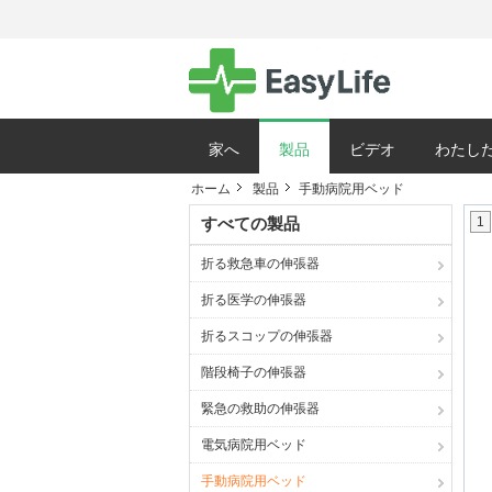
家へ
製品
ビデオ
わたした
ホーム
製品
手動病院用ベッド
サイトマップ
すべての製品
1
折る救急車の伸張器
折る医学の伸張器
折るスコップの伸張器
階段椅子の伸張器
緊急の救助の伸張器
電気病院用ベッド
手動病院用ベッド