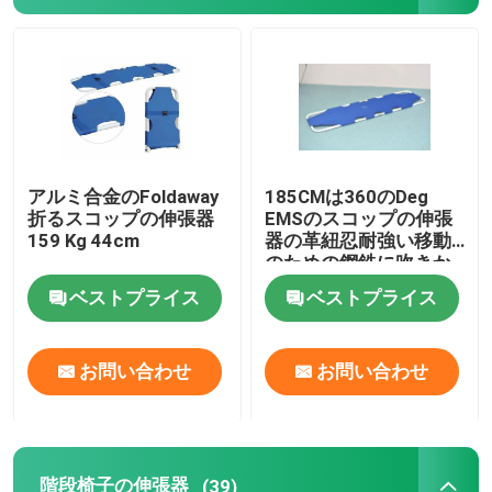
電気検査のベッド
外科手術台
Obstetricベッド
アルミ合金のFoldaway
185CMは360のDeg
折るスコップの伸張器
EMSのスコップの伸張
159 Kg 44cm
器の革紐忍耐強い移動
忍耐強い移動のトロリー
のための鋼鉄に吹きか
ける
ベストプライス
ベストプライス
医療機器のトロリー
お問い合わせ
お問い合わせ
緊急の移動式伸張器
病院の医学の家具
階段椅子の伸張器
(39)