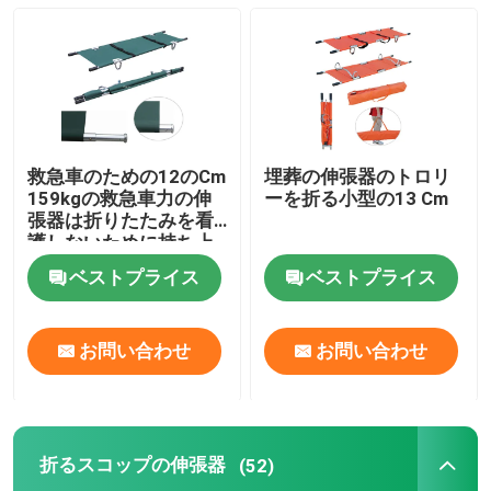
折る救急車の伸張器
折る医学の伸張器
救急車のための12のCm
埋葬の伸張器のトロリ
折るスコップの伸張器
159kgの救急車力の伸
ーを折る小型の13 Cm
張器は折りたたみを看
護しないために持ち上
がる
階段椅子の伸張器
ベストプライス
ベストプライス
緊急の救助の伸張器
お問い合わせ
お問い合わせ
電気病院用ベッド
折るスコップの伸張器
(52)
手動病院用ベッド