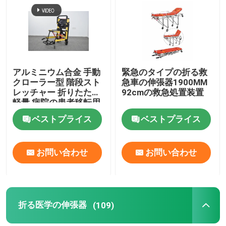
わたしたち に つい て
工場 ツアー
アルミニウム合金 手動
緊急のタイプの折る救
クローラー型 階段スト
急車の伸張器1900MM
レッチャー 折りたたむ
92cmの救急処置装置
品質管理
軽量 病院の患者移転用
ベストプライス
ベストプライス
連絡 ください
お問い合わせ
お問い合わせ
ニュース
事件
折る医学の伸張器
(109)
引金 を 求め て ください