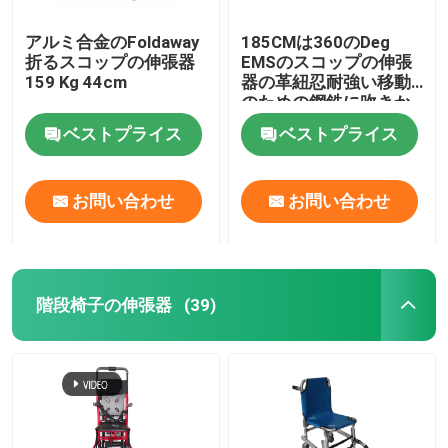
アルミ合金のFoldaway
185CMは360のDeg
折るスコップの伸張器
EMSのスコップの伸張
159 Kg 44cm
器の革紐忍耐強い移動
のための鋼鉄に吹きか
ける
ベストプライス
ベストプライス
お問い合わせ
お問い合わせ
階段椅子の伸張器
(39)