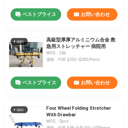
ベストプライス
お問い合わせ
わたしたち に つい て
工場 ツアー
高級型厚厚アルミニウム合金 救
急用ストレッチャー 病院用
品質管理
MOQ：5個
価格：FOB $350~$380/Piece
連絡 ください
ベストプライス
お問い合わせ
ニュース
事件
Four Wheel Folding Stretcher
With Drawbar
MOQ：5pcs
引金 を 求め て ください
価格：FOB $48~$45/50~100Piece