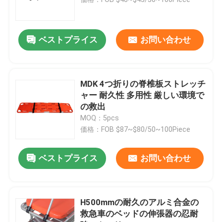
折る救急車の伸張器
ベストプライス
お問い合わせ
折る医学の伸張器
MDK 4つ折りの脊椎板ストレッチ
折るスコップの伸張器
ャー 耐久性 多用性 厳しい環境で
の救出
MOQ：5pcs
階段椅子の伸張器
価格：FOB $87~$80/50~100Piece
緊急の救助の伸張器
ベストプライス
お問い合わせ
電気病院用ベッド
H500mmの耐久のアルミ合金の
救急車のベッドの伸張器の忍耐
手動病院用ベッド