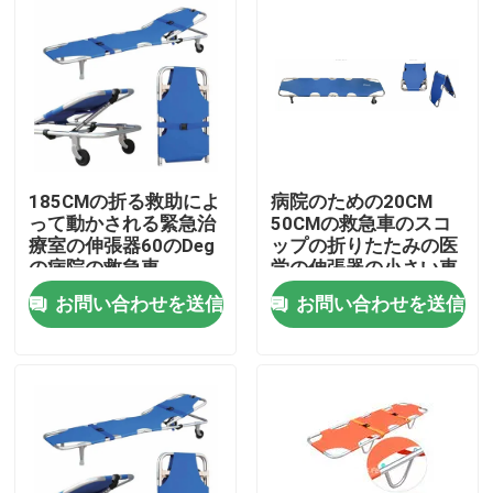
185CMの折る救助によ
病院のための20CM
って動かされる緊急治
50CMの救急車のスコ
療室の伸張器60のDeg
ップの折りたたみの医
の病院の救急車
学の伸張器の小さい車
輪
お問い合わせを送信
お問い合わせを送信
家へ
製品
ビデオ