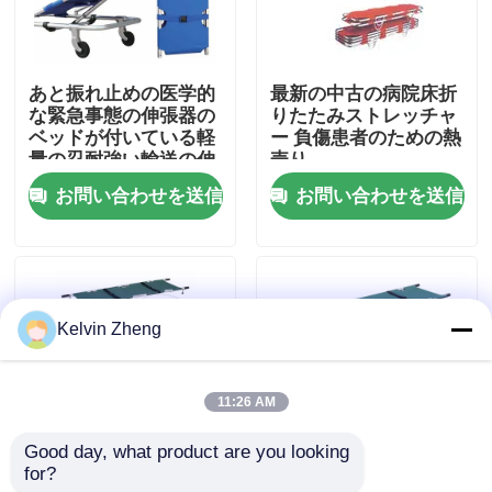
わたしたち に つい て
あと振れ止めの医学的
最新の中古の病院床折
な緊急事態の伸張器の
りたたみストレッチャ
工場 ツアー
ベッドが付いている軽
ー 負傷患者のための熱
量の忍耐強い輸送の伸
売り
張器のアルミ合金の伸
お問い合わせを送信
お問い合わせを送信
品質管理
張器
連絡 ください
Kelvin Zheng
ニュース
11:26 AM
事件
Good day, what product are you looking 
for?
4つ折りたたむ医療ス
救急車のための12の
引金 を 求め て ください