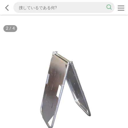
2
/
4