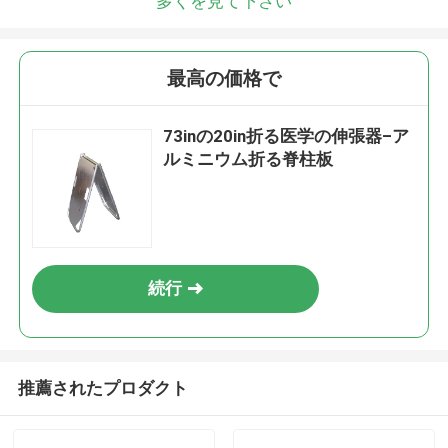
多くを見て下さい
最高の価格で
73inの20in折る医学の伸張器–ア
ルミニウム折る脊柱板
続行
推薦されたプロダクト