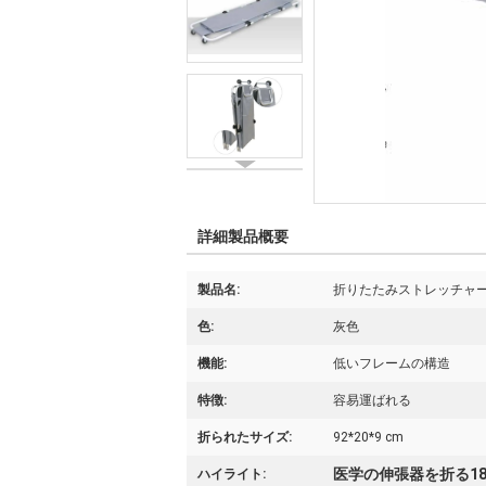
詳細製品概要
製品名:
折りたたみストレッチャ
色:
灰色
機能:
低いフレームの構造
特徴:
容易運ばれる
折られたサイズ:
92*20*9 cm
医学の伸張器を折る185
ハイライト: