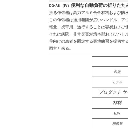
便利な自動負荷の折りたたみの医
DG-A8 （IV）
折る伸張器は高力アルミ合金材料および防
この伸張器は適用範囲が広いハンドル、アウト
軽量、携帯用、遂行することは容易および
それは病院、非常災害対策本部およびバト
仰向けの患者を固定する実地練習を提供す
両方と来る。
名前
モデル
プロダクト サ
材料
N.W.
積載量