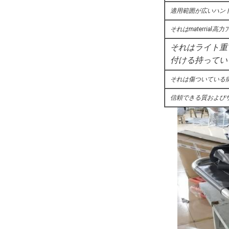
適用範囲が広いハン
それはmaterria
それはライト重
付ける持ってい
それは傷ついている
信頼できる質および