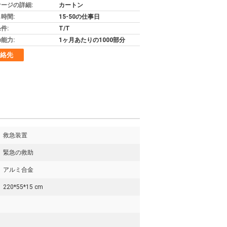
ージの詳細:
カートン
時間:
15-50の仕事日
件:
T/T
能力:
1ヶ月あたりの1000部分
絡先
救急装置
緊急の救助
アルミ合金
220*55*15 cm