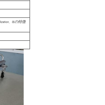
の特徴
ation、等