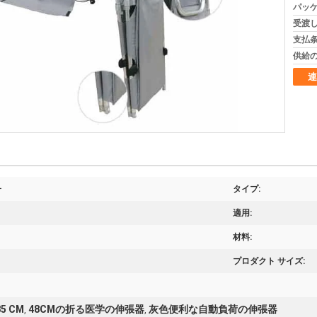
パッケ
受渡し
支払条
供給の
連
ー
タイプ:
適用:
材料:
プロダクト サイズ:
 CM
48CMの折る医学の伸張器
灰色便利な自動負荷の伸張器
,
,