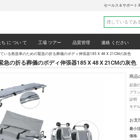
セールス＆サポート:
ち に つい て
工場 ツアー
品質管理
連絡 ください
ている救急車のための緊急の折る葬儀のボディ伸張器185 X 48 X 21CMの灰色
プライバシーポリシー
事件
折る葬儀のボディ伸張器185 X 48 X 21CMの灰色
商品
起源の
ブラン
証明:
モデル
お支
最小注
価格: