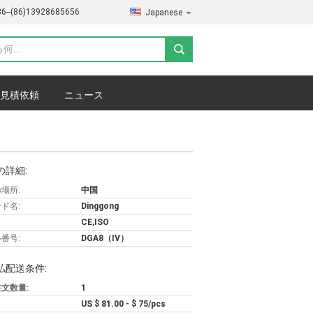
86--(86)13928685656
Japanese
見積依頼
ニュース
の詳細:
場所:
中国
ド名:
Dinggong
CE,ISO
番号:
DGA8（IV）
払配送条件:
文数量:
1
US $ 81.00 - $ 75/pcs