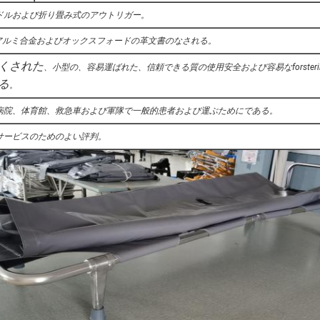
ドルおよび折り畳み式のアウトリガー。
l高力アルミ合金およびオックスフォードの革文書のなされる。
くされた
、小型の、
容易運ばれた、信頼できる質の使用安全および容易なforsteriliz
る
。
病院、体育館、救急車および軍隊で一般的患者および運ぶためにである。
サービスのためのよい評判。