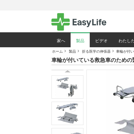
家へ
製品
ビデオ
わたした
ホーム
製品
折る医学の伸張器
車輪が付い
サイトマップ
車輪が付いている救急車のための緊急の