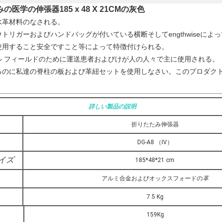
学の伸張器185 x 48 X 21CMの灰色
水革材料のなされる。
リガーおよびハンドバッグが付いている横断そしてengthwiseによ
使用すること安全ですこと等によって特徴付けられる。
ル フィールドのために運送患者およびけが人の人々で主に使用される。
るのに私達の脊柱の板および革紐セットを使用しなさい。このプロダク
詳しい製品の説明
折りたたみ伸張器
DG-A8 （IV）
イズ
185*48*21 cm
アルミ合金およびオックスフォードの
革
7.5 Kg
159Kg