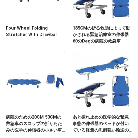
Four Wheel Folding
185CMの折る救助によって動
Stretcher With Drawbar
かされる緊急治療室の伸張器
60のDegの病院の救急車
病院のための20CM 50CMの
あと振れ止めの医学的な緊急
救急車のスコップの折りたた
事態の伸張器のベッドが付い
みの医学の伸張器の小さい車
ている軽量の忍耐強い輸送の
輪
伸張器のアルミ合金の伸張器