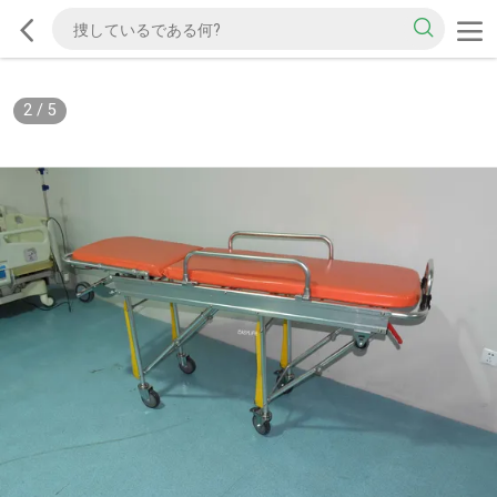
2
/
5