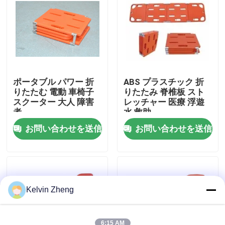
ポータブル パワー 折
ABS プラスチック 折
りたたむ 電動 車椅子
りたたみ 脊椎板 スト
スクーター 大人 障害
レッチャー 医療 浮遊
者
水 救助
お問い合わせを送信
お問い合わせを送信
家へ
製品
Kelvin Zheng
ビデオ
6:15 AM