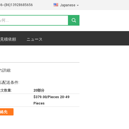
86--(86)13928685656
Japanese
見積依頼
ニュース
の詳細:
払配送条件:
文数量:
20部分
$379.00/Pieces 20-49
Pieces
絡先