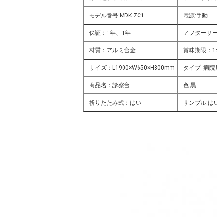
モデル番号:MDK-ZC1
電源:手動
保証：1年、1年
アフターサー
材質：アルミ合金
賞味期限：1
サイズ：L1900×W650×H800mm
タイプ: 病
商品名：診察台
色:黒
折りたたみ式：はい
サンプル:は