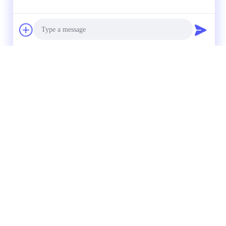
Photo
Video Call
Audio Call