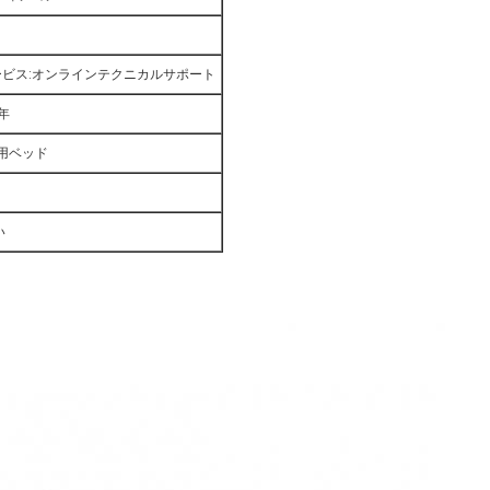
ビス:オンラインテクニカルサポート
年
院用ベッド
い