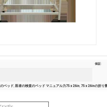
保証:
査のベッド
医者の検査のベッド マニュアル力75 x 26in
75 x 26inの
,
,
ディンゴン