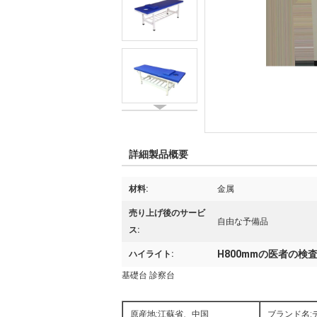
詳細製品概要
材料:
金属
売り上げ後のサービ
自由な予備品
ス:
H800mmの医者の検
ハイライト:
基礎台 診察台
原産地:江蘇省、中国
ブランド名: