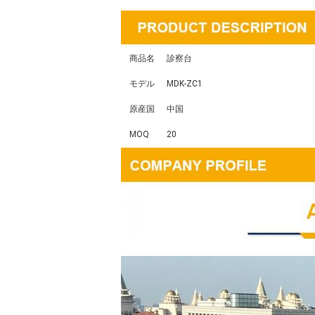
商品名
診察台
モデル
MDK-ZC1
原産国
中国
MOQ
20