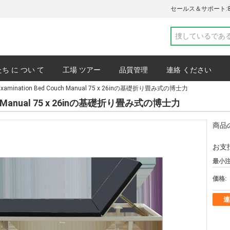
セールス＆サポート:
ち に つい て
工場 ツアー
品質管理
連絡 ください
xamination Bed Couch Manual 75 x 26inの基礎折り畳み式の博士力
プライバシーポリシー
事件
uch Manual 75 x 26inの基礎折り畳み式の博士力
商品
お支
最小注
価格:
連