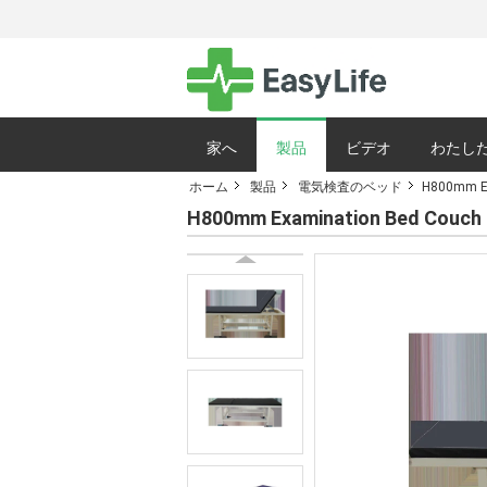
家へ
製品
ビデオ
わたした
ホーム
製品
電気検査のベッド
H800mm E
サイトマップ
H800mm Examination Bed Co