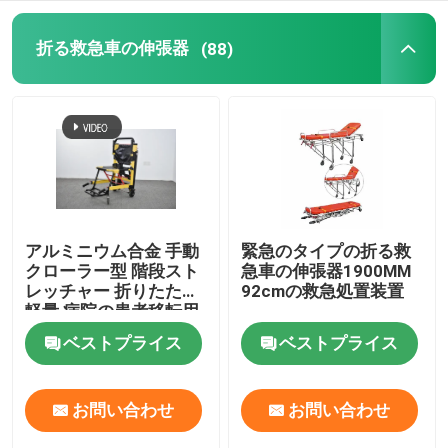
電気検査のベッド
折る救急車の伸張器
(88)
外科手術台
Obstetricベッド
忍耐強い移動のトロリー
アルミニウム合金 手動
緊急のタイプの折る救
クローラー型 階段スト
急車の伸張器1900MM
レッチャー 折りたたむ
92cmの救急処置装置
医療機器のトロリー
軽量 病院の患者移転用
ベストプライス
ベストプライス
緊急の移動式伸張器
お問い合わせ
お問い合わせ
病院の医学の家具