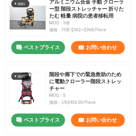
アルミニウム合金 手動 クローラ
ー型 階段ストレッチャー 折りた
たむ 軽量 病院の患者移転用
わたしたち に つい て
MOQ：5個
価格：FOB $362~$368/Piece
工場 ツアー
ベストプライス
お問い合わせ
品質管理
階段や廊下での緊急救助のため
連絡 ください
に電動クローラー階段ストレッ
チャー
ニュース
MOQ：5
価格：US$456.00/Piece
事件
ベストプライス
お問い合わせ
引金 を 求め て ください