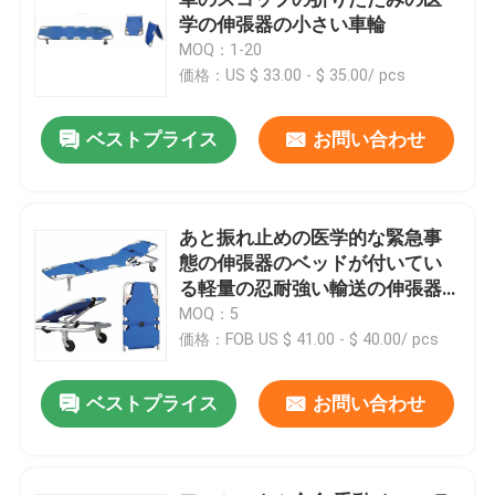
学の伸張器の小さい車輪
MOQ：1-20
価格：US $ 33.00 - $ 35.00/ pcs
ベストプライス
お問い合わせ
あと振れ止めの医学的な緊急事
態の伸張器のベッドが付いてい
る軽量の忍耐強い輸送の伸張器
のアルミ合金の伸張器
MOQ：5
価格：FOB US $ 41.00 - $ 40.00/ pcs
家へ
ベストプライス
お問い合わせ
製品
ビデオ