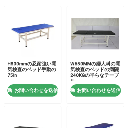
H800mmの忍耐強い電
W650MMの婦人科の電
気検査のベッド手動の
気検査のベッドの病院
75in
240KGの平らなテーブ
ル
家へ
お問い合わせを送信
お問い合わせを送信
製品
ビデオ