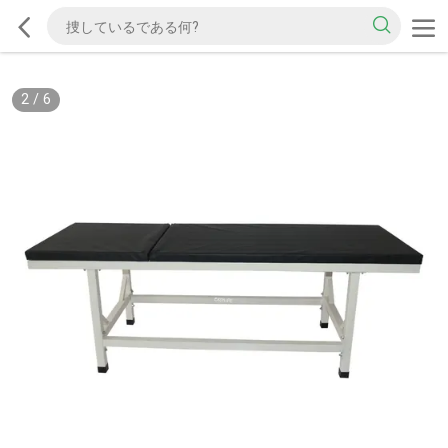
2
/
6