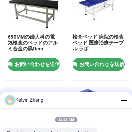
わたしたち に つい て
工場 ツアー
650MMの婦人科の電
検査ベッド 病院の検査
気検査のベッドのアル
ベッド 医療治療テーブ
ミ合金の黒Oem
ル ラボ
品質管理
お問い合わせを送信
お問い合わせを送信
連絡 ください
ニュース
Kelvin Zheng
事件
11:52 AM
引金 を 求め て ください