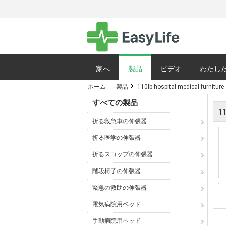
家へ
製品
ビデオ
わたした
ホーム
製品
110lb hospital medical furniture
サイトマップ
すべての製品
11
折る救急車の伸張器
折る医学の伸張器
折るスコップの伸張器
階段椅子の伸張器
緊急の救助の伸張器
電気病院用ベッド
手動病院用ベッド