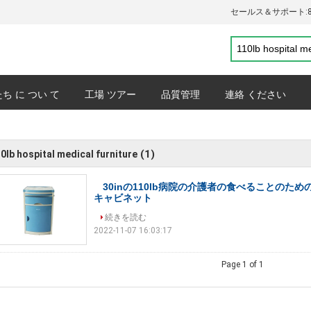
セールス＆サポート:
ち に つい て
工場 ツアー
品質管理
連絡 ください
プライバシーポリシー
事件
(1)
0lb hospital medical furniture
30inの110lb病院の介護者の食べることのた
キャビネット
続きを読む
2022-11-07 16:03:17
Page 1 of 1