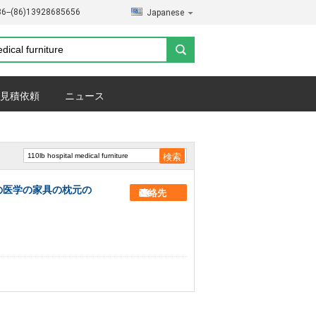
86--(86)13928685656
Japanese
見積依頼
ニュース
めの医学の家具の枕元の
連絡先