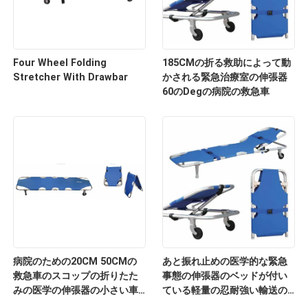
Four Wheel Folding
185CMの折る救助によって動
Stretcher With Drawbar
かされる緊急治療室の伸張器
60のDegの病院の救急車
病院のための20CM 50CMの
あと振れ止めの医学的な緊急
救急車のスコップの折りたた
事態の伸張器のベッドが付い
みの医学の伸張器の小さい車
ている軽量の忍耐強い輸送の
輪
伸張器のアルミ合金の伸張器