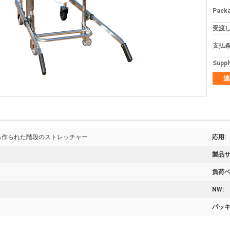
Packa
受渡し
支払条
Supply
連
ら作られた階段のストレッチャー
応用:
製品サ
負荷ベ
NW:
パッキ