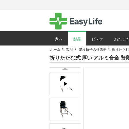
家へ
製品
ビデオ
わたした
ホーム
製品
階段椅子の伸張器
折りたたむ式
サイトマップ
折りたたむ式 厚い アルミ合金 階段 