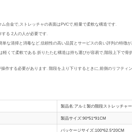
ム合金で,ストレッチャの表面はPVCで,軽量で柔軟な構造です.
する 2人の人が必要です.
用,簡単な清掃と消毒など,信頼性の高い品質とサービスの良い評判の特徴が
は軽くて柔軟である.折りたたむ構造は持ち運びが容易で,階段上下で骨
が操作する必要があります. 階段を上り下りするときに,前側のリフティ
製品名:アルミ製の階段ストレッチャー
製品サイズ:90*51*91CM
パッケージサイズ:100*62.5*20CM