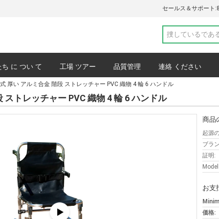
セールス＆サポート:
ち に つい て
工場 ツアー
品質管理
連絡 ください
 厚い アルミ合金 階段 ストレッチャー PVC 織物 4 輪 6 ハンドル
プライバシーポリシー
事件
ストレッチャー PVC 織物 4 輪 6 ハンドル
商品
起源の
ブラン
証明:
Model
お支
Minim
価格: