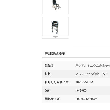
詳細製品概要
製品名:
厚いアルミニウム合金か
材料:
アルミニウム合金、PVC
折りたたみサイズ:
90×17×59CM
GW:
16.29KG
梱包サイズ:
100×62.5×20CM