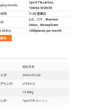
1pc/CTN,carton,
ging Details:
100×62.5×20CM
時間:
7~25 営業日
L/C、T/T、Western
件:
Union、MoneyGram
 Ability:
1000pieces per month
絡先
移転患者
イズ:
90×51×91CM
アリング:
≤159キロ
13.98kg
ング:
1pc/CTN カートン