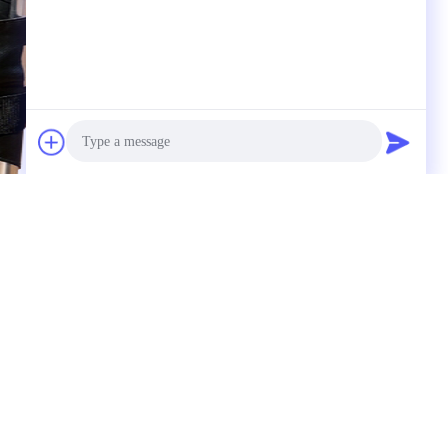
Photo
Video Call
Audio Call