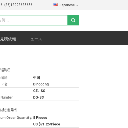
86--(86)13928685656
Japanese
見積依頼
ニュース
の詳細:
場所:
中国
ド名:
Dinggong
CE, ISO
 Number:
DG-B3
払配送条件:
um Order Quantity:
5 Pieces
US $71.25/Piece