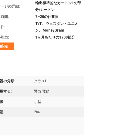
輸出標準的なカートン1の部
ージの詳細:
分/カートン
時間:
7~20の仕事日
T/T、ウェスタン・ユニオ
件:
ン、MoneyGram
能力:
1ヶ月あたりの1700部分
絡先
器の分類:
クラスI
用する:
緊急 救助
徴:
小型
証:
2年
,