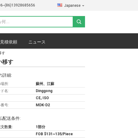
86--(86)13928685656
Japanese
見積依頼
ニュース
移す
い移す
の詳細:
場所:
蘇州、江蘇
ド名:
Dinggong
CE, ISO
番号:
MDK-D2
払配送条件:
文数量:
1部分
FOB $131~135/Piece