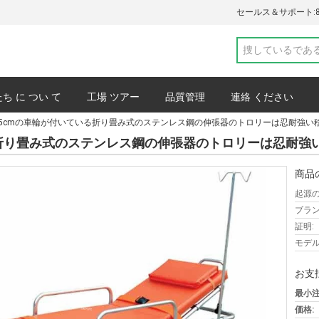
セールス＆サポート:
ち に つい て
工場 ツアー
品質管理
連絡 ください
g 55cmの車輪が付いている折り畳み式のステンレス鋼の伸張器のトロリーは忍耐強い
プライバシーポリシー
事件
ている折り畳み式のステンレス鋼の伸張器のトロリーは忍耐強
商品
起源の
ブラン
証明:
モデル
お支
最小注
価格: