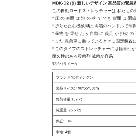
MDK-D2 ((I) 新しいデザイン 高品質の
この自動ロードストレッチャーは 私たちの
* 床 の 表面 は 泡 の 枕 で でき,背面 は 調
* 折りたたむ機械脚は,両端のハンドルで制
* 荷物 を 乗せ たら 自動 に 義足 が 担架 の
* また,救急車に乗っているときに固定装置
* このタイプのストレッチャーには軽量性が
耐久性のある殺菌剤 滅菌が容易
製品パラメータ
ブランド名:ディングン
製品サイズ: 190*55*50cm
負荷容量 159 kg
純重量: 25.5 kg
保証: 1 年
車輪: 4個