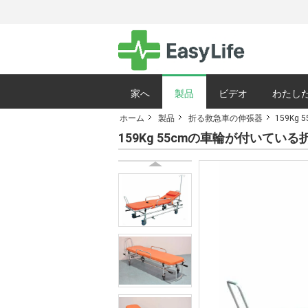
家へ
製品
ビデオ
わたした
ホーム
製品
折る救急車の伸張器
159K
サイトマップ
159Kg 55cmの車輪が付い