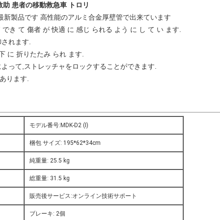
緊急救助 患者の移動救急車 トロリ
最新製品です 高性能のアルミ合金厚壁管で出来ています
節 でき て 傷者 が 快適 に 感じ られる よう に し て い ます.
御されます.
 下 に 折りたたみ られ ます.
によって,ストレッチャをロックすることができます.
あります.
モデル番号:MDK-D2 (I)
梱包 サイズ: 195*62*34cm
純重量: 25.5 kg
総重量: 31.5 kg
販売後サービス:オンライン技術サポート
ブレーキ: 2個