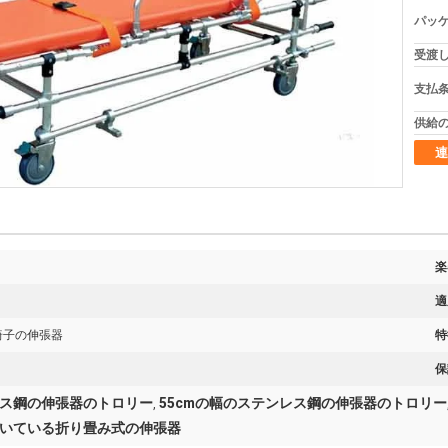
パッケ
受渡し
支払条
供給の
連
楽
適
椅子の伸張器
特
保
レス鋼の伸張器のトロリー
55cmの幅のステンレス鋼の伸張器のトロリー
,
いている折り畳み式の伸張器