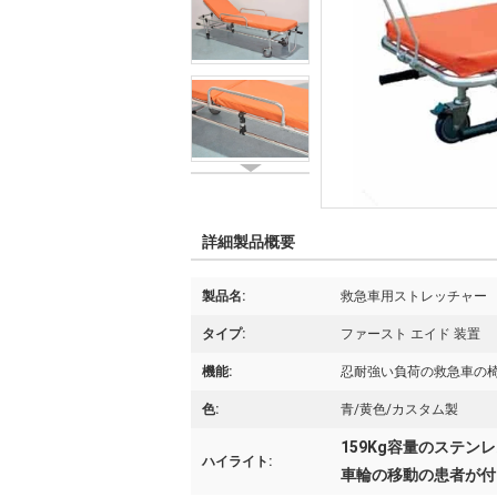
詳細製品概要
製品名:
救急車用ストレッチャー
タイプ:
ファースト エイド 装置
機能:
忍耐強い負荷の救急車の
色:
青/黄色/カスタム製
159Kg容量のステン
ハイライト:
車輪の移動の患者が付